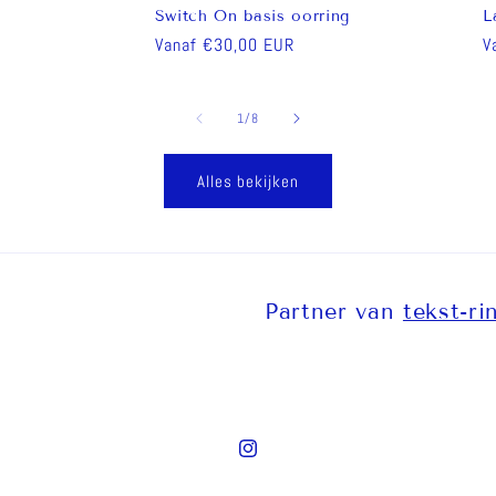
Switch On basis oorring
L
Normale
Vanaf €30,00 EUR
N
V
prijs
p
van
1
/
8
Alles bekijken
Partner van
tekst-ri
Instagram