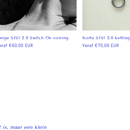
ange SISI 2.0 Switch On oorring
Korte SISI 2.0 ketting
ormale
anaf €60,00 EUR
Normale
Vanaf €70,00 EUR
rijs
prijs
 is, maar een klein