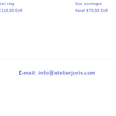
Sisi ring
Sisi oorringen
Normale
€110,00 EUR
Normale
Vanaf €70,00 EUR
prijs
prijs
E-mail: info@atelierjoris.com