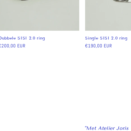
Dubbele SISI 2.0 ring
Single SISI 2.0 ring
Normale
€200,00 EUR
Normale
€190,00 EUR
prijs
prijs
"Met Atelier Joris