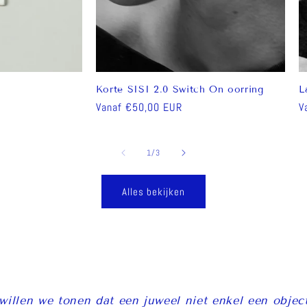
Korte SISI 2.0 Switch On oorring
L
Normale
Vanaf €50,00 EUR
N
V
prijs
p
van
1
/
3
Alles bekijken
 willen we tonen dat een juweel niet enkel een object