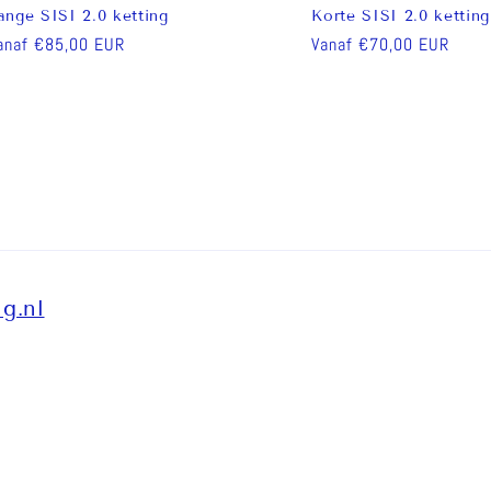
ange SISI 2.0 ketting
Korte SISI 2.0 ketting
ormale
anaf €85,00 EUR
Normale
Vanaf €70,00 EUR
rijs
prijs
ng.nl